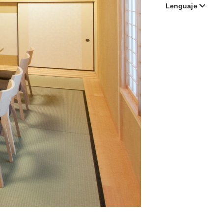
Lenguaje
Français
English
日本語